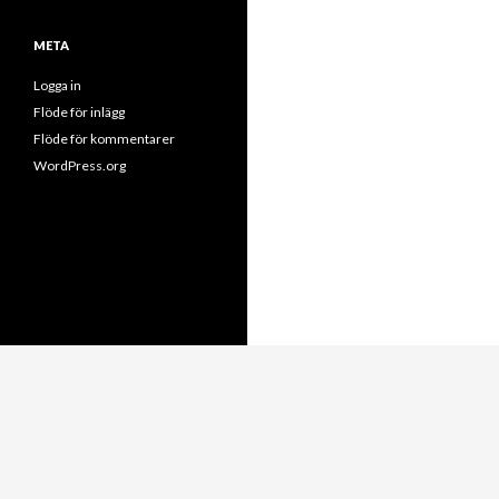
META
Logga in
Flöde för inlägg
Flöde för kommentarer
WordPress.org