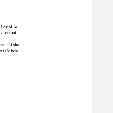
i var sista
vitet runt
projekt ska
ort för hela