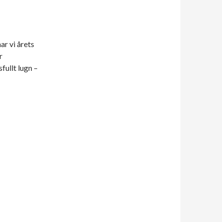
ar vi årets
r
fullt lugn –