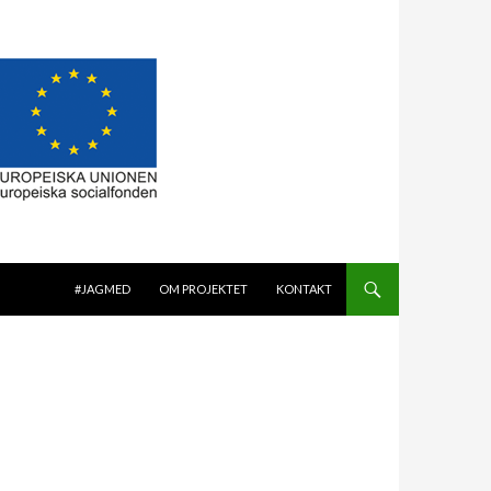
GÅ TILL INNEHÅLL
#JAGMED
OM PROJEKTET
KONTAKT