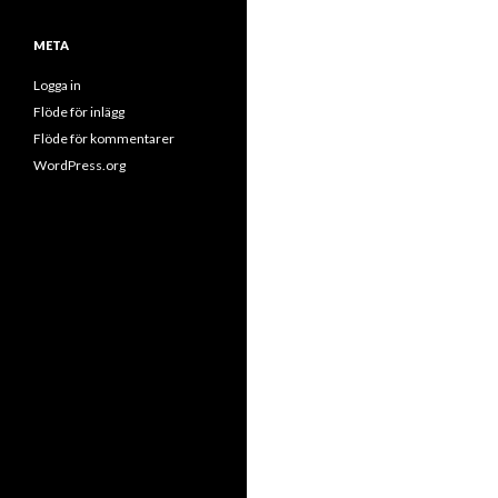
META
Logga in
Flöde för inlägg
Flöde för kommentarer
WordPress.org