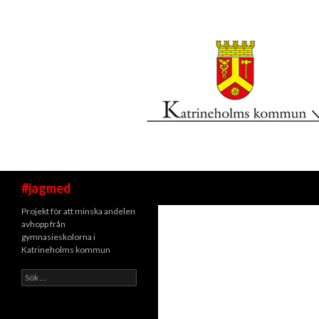
Sök
#jagmed
Projekt för att minska andelen
avhopp från
gymnasieskolorna i
Katrineholms kommun
Sök
efter: