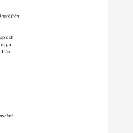
André från
opp och
ret på
 från
 mycket