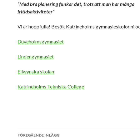
”Med bra planering funkar det, trots att man har många
fritidsaktiviteter”
Vi är hoppfulla! Besök Katrineholms gymnasieskolor ni o
Duveholmsgymnasiet
Lindengymnasiet
Ellwynska skolan
Katrineholms Tekniska College
Inläggsnavigering
FÖREGÅENDE INLÄGG