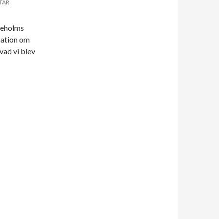
TAR
neholms
mation om
vad vi blev