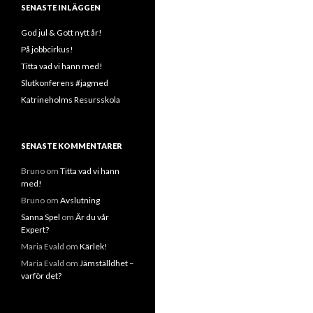
SENASTE INLÄGGEN
God jul & Gott nytt år!
På jobbcirkus!
Titta vad vi hann med!
Slutkonferens #jagmed
Katrineholms Resursskola
SENASTE KOMMENTARER
Bruno
om
Titta vad vi hann
med!
Bruno
om
Avslutning
Sanna Spel
om
Är du vår
Expert?
Maria Evald
om
Kärlek!
Maria Evald
om
Jämställdhet –
varför det?